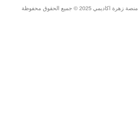
منصة زهرة اكاديمي 2025 © جميع الحقوق محفوظة
تسجيل الدخول
جوجل
فيسبوك
جوجل
فيسبوك
او بواسطة االبريد الالكتروني