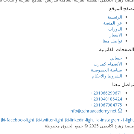
تصفح الموقع
الرئيسية
عن المنصة
الدورات
الاسعار
تواصل معنا
الصفحات القانونية
حسابي
الأنضمام كمدرب
سياسة الخصوصية
الشروط والاحكام
تواصل معنا
201066299671+
201040186424+
201067984775+
info@zahraacademy.net
Jki-facebook-light
Jki-twitter-light
Jki-linkedin-light
Jki-instagram-1-light
منصة زهرة اكاديمي 2025 © جميع الحقوق محفوظة